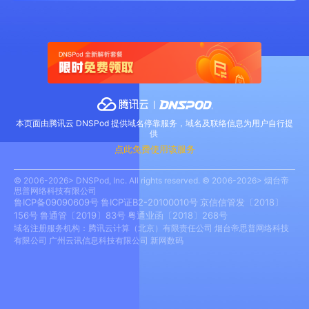
本页面由腾讯云 DNSPod 提供域名停靠服务，域名及联络信息为用户自行提
供
点此免费使用该服务
© 2006-2026> DNSPod, Inc. All rights reserved. © 2006-2026> 烟台帝
思普网络科技有限公司
鲁ICP备09090609号
鲁ICP证B2-20100010号
京信信管发〔2018〕
156号
鲁通管〔2019〕83号
粤通业函〔2018〕268号
域名注册服务机构：腾讯云计算（北京）有限责任公司 烟台帝思普网络科技
有限公司 广州云讯信息科技有限公司 新网数码